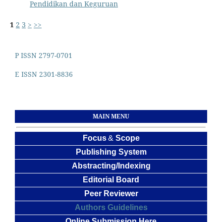
Pendidikan dan Keguruan
1
2
3
>
>>
P ISSN 2797-0701
E ISSN 2301-8836
MAIN MENU
Focus
&
Scope
Publishing System
Abstracting/Indexing
Editorial Board
Peer Reviewer
Authors Guidelines
Online Submission Here