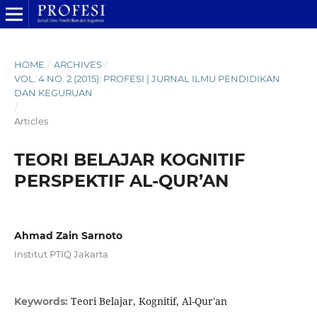
HOME
/
ARCHIVES
/
VOL. 4 NO. 2 (2015): PROFESI | JURNAL ILMU PENDIDIKAN
DAN KEGURUAN
/
Articles
TEORI BELAJAR KOGNITIF
PERSPEKTIF AL-QUR’AN
Ahmad Zain Sarnoto
Institut PTIQ Jakarta
Teori Belajar, Kognitif, Al-Qur'an
Keywords: